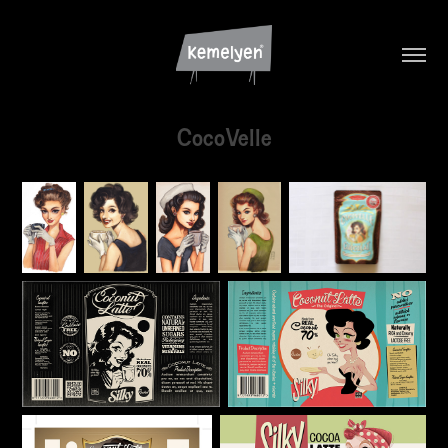
CocoVelle